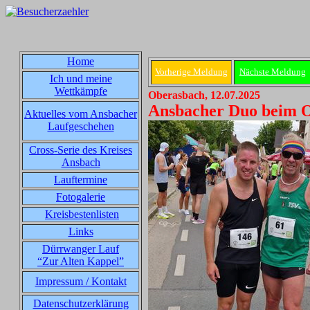
Home
Vorherige Meldung
Nächste Meldung
Ich und meine
Wettkämpfe
Oberasbach, 12.07.2025
Ansbacher Duo beim 
Aktuelles vom Ansbacher
Laufgeschehen
Cross-Serie des Kreises
Ansbach
Lauftermine
Fotogalerie
Kreisbestenlisten
Links
Dürrwanger Lauf
“Zur Alten Kappel”
Impressum / Kontakt
Datenschutzerklärung