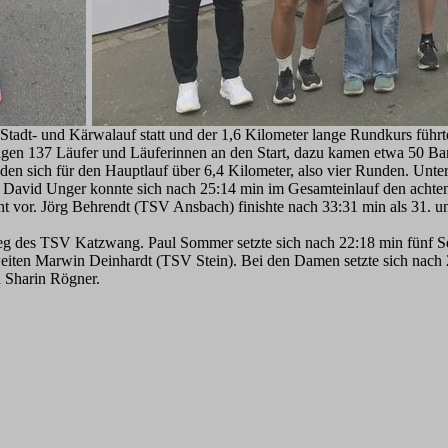
tadt- und Kärwalauf statt und der 1,6 Kilometer lange Rundkurs führ
ngen 137 Läufer und Läuferinnen an den Start, dazu kamen etwa 50 Ba
den sich für den Hauptlauf über 6,4 Kilometer, also vier Runden. Unte
avid Unger konnte sich nach 25:14 min im Gesamteinlauf den achten Pla
ht vor. Jörg Behrendt (TSV Ansbach) finishte nach 33:31 min als 31. u
eg des TSV Katzwang. Paul Sommer setzte sich nach 22:18 min fünf Se
eiten Marwin Deinhardt (TSV Stein). Bei den Damen setzte sich nach 
 Sharin Rögner.