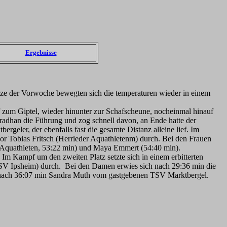
Ergebnisse
tze der Vorwoche bewegten sich die temperaturen wieder in einem
f zum Giptel, wieder hinunter zur Schafscheune, nocheinmal hinauf
adhan die Führung und zog schnell davon, an Ende hatte der
eler, der ebenfalls fast die gesamte Distanz alleine lief. Im
or Tobias Fritsch (Herrieder Aquathletenm) durch. Bei den Frauen
 Aquathleten, 53:22 min) und Maya Emmert (54:40 min).
m Kampf um den zweiten Platz setzte sich in einem erbitterten
V Ipsheim) durch. Bei den Damen erwies sich nach 29:36 min die
nd nach 36:07 min Sandra Muth vom gastgebenen TSV Marktbergel.