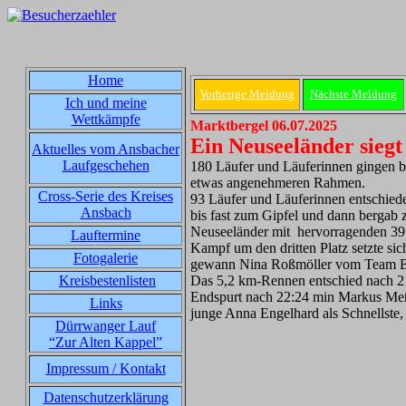
Home
Vorherige Meldung
Nächste Meldung
Ich und meine
Wettkämpfe
Marktbergel 06.07.2025
Ein Neuseeländer sieg
Aktuelles vom Ansbacher
Laufgeschehen
180 Läufer und Läuferinnen gingen be
etwas angenehmeren Rahmen.
Cross-Serie des Kreises
93 Läufer und Läuferinnen entschiede
Ansbach
bis fast zum Gipfel und dann bergab
Neuseeländer mit hervorragenden 39:5
Lauftermine
Kampf um den dritten Platz setzte si
Fotogalerie
gewann Nina Roßmöller vom Team Bib
Kreisbestenlisten
Das 5,2 km-Rennen entschied nach 21:
Endspurt nach 22:24 min Markus Meß
Links
junge Anna Engelhard als Schnellste
Dürrwanger Lauf
“Zur Alten Kappel”
Impressum / Kontakt
Datenschutzerklärung