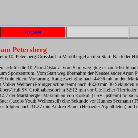
Übersicht
t am Petersberg
im 10. Petersberg-Crosslauf in Marktbergel an den Start. Nach der Hi
n sich für die 10,2 km-Distanz. Vom Start weg ging es zunächst hinau
 zum Sportzentrum. Vom Start weg übernahm der Neuseeländer Arjun Pr
9 min einem Vorsprung. Rang zwei ging nach 44:36 minan den Marktberg
ch Volker Weltner (Erdinger actibe team) nach 46:20 min 30 Sekunden v
ert-Trail SV Großhabersdorf in 52:12 min vor Ute Heller (Herrieder
57 der Marktbergler Maximilian von Koskull (TSV Ipsheim) für sich. I
ner (Jacobs Youth Weihenzell) eine Sekunde vor Hannes Seemann (TS
, es folgten nach 31:27 min Andrea Bauer (Herrieder Aquathleten) u