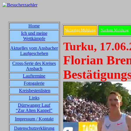
Home
Vorherige Meldung
Nächste Meldung
Ich und meine
Wettkämpfe
Turku, 17.06
Aktuelles vom Ansbacher
Laufgeschehen
Florian Bre
Cross-Serie des Kreises
Ansbach
Bestätigung
Lauftermine
Fotogalerie
Kreisbestenlisten
Links
Dürrwanger Lauf
“Zur Alten Kappel”
Impressum / Kontakt
Datenschutzerklärung