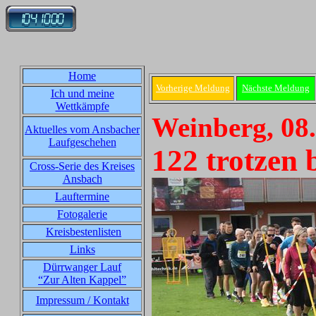
Home
Vorherige Meldung
Nächste Meldung
Ich und meine
Wettkämpfe
Weinberg, 08
Aktuelles vom Ansbacher
Laufgeschehen
122 trotzen
Cross-Serie des Kreises
Ansbach
Lauftermine
Fotogalerie
Kreisbestenlisten
Links
Dürrwanger Lauf
“Zur Alten Kappel”
Impressum / Kontakt