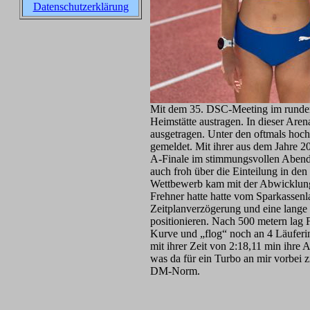
Datenschutzerklärung
Mit dem 35. DSC-Meeting im rundern
Heimstätte austragen. In dieser Are
ausgetragen. Unter den oftmals hoc
gemeldet. Mit ihrer aus dem Jahre 20
A-Finale im stimmungsvollen Abendp
auch froh über die Einteilung in den
Wettbewerb kam mit der Abwicklung 
Frehner hatte hatte vom Sparkassenla
Zeitplanverzögerung und eine lange 
positionieren. Nach 500 metern lag 
Kurve und „flog“ noch an 4 Läuferin
mit ihrer Zeit von 2:18,11 min ihre 
was da für ein Turbo an mir vorbei 
DM-Norm.