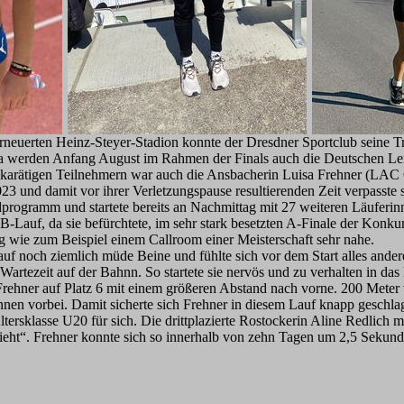
euerten Heinz-Steyer-Stadion konnte der Dresdner Sportclub seine Tra
na werden Anfang August im Rahmen der Finals auch die Deutschen Lei
hkarätigen Teilnehmern war auch die Ansbacherin Luisa Frehner (LAC 
23 und damit vor ihrer Verletzungspause resultierenden Zeit verpasste 
rogramm und startete bereits an Nachmittag mit 27 weiteren Läuferi
 B-Lauf, da sie befürchtete, im sehr stark besetzten A-Finale der Konku
wie zum Beispiel einem Callroom einer Meisterschaft sehr nahe.
uf noch ziemlich müde Beine und fühlte sich vor dem Start alles andere
Wartezeit auf der Bahnn. So startete sie nervös und zu verhalten in da
Frehner auf Platz 6 mit einem größeren Abstand nach vorne. 200 Meter v
nen vorbei. Damit sicherte sich Frehner in diesem Lauf knapp geschla
Altersklasse U20 für sich. Die drittplazierte Rostockerin Aline Redlich
zieht“. Frehner konnte sich so innerhalb von zehn Tagen um 2,5 Sekund