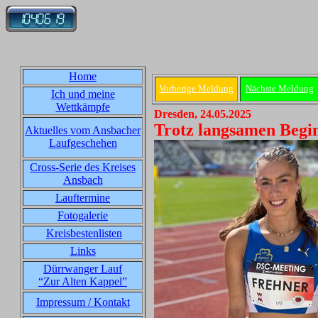
Home
Vorherige Meldung
Nächste Meldung
Ich und meine
Wettkämpfe
Dresden, 24.05.2025
Trotz langsamen Begin
Aktuelles vom Ansbacher
Laufgeschehen
Cross-Serie des Kreises
Ansbach
Lauftermine
Fotogalerie
Kreisbestenlisten
Links
Dürrwanger Lauf
“Zur Alten Kappel”
Impressum / Kontakt