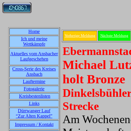
Home
Vorherige Meldung
Nächste Meldung
Ich und meine
Wettkämpfe
Ebermannstad
Aktuelles vom Ansbacher
Laufgeschehen
Michael Lut
Cross-Serie des Kreises
Ansbach
holt Bronze
Lauftermine
Fotogalerie
Dinkelsbühler
Kreisbestenlisten
Strecke
Links
Dürrwanger Lauf
Am Wochenende
“Zur Alten Kappel”
Impressum / Kontakt