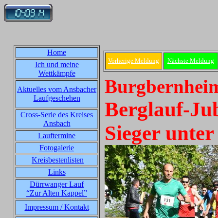
Home
Vorherige Meldung
Nächste Meldung
Ich und meine
Wettkämpfe
Burgbernheim
Aktuelles vom Ansbacher
Laufgeschehen
Berglauf-Ju
Cross-Serie des Kreises
Ansbach
Sieger unte
Lauftermine
Fotogalerie
Kreisbestenlisten
Links
Dürrwanger Lauf
“Zur Alten Kappel”
Impressum / Kontakt