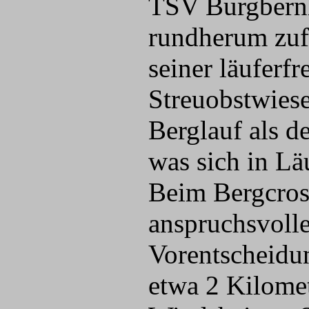
TSV Burgbern
rundherum zufr
seiner läuferf
Streuobstwies
Berglauf als d
was sich in Lä
Beim Bergcross
anspruchsvolle
Vorentscheidu
etwa 2 Kilomet