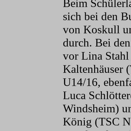
Beim Schülerl
sich bei den 
von Koskull u
durch. Bei de
vor Lina Stah
Kaltenhäuser 
U14/16, ebenfa
Luca Schlötte
Windsheim) un
König (TSC Ne