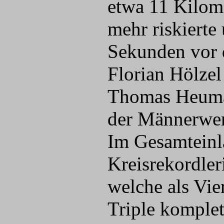
etwa 11 Kilome
mehr riskiert
Sekunden vor d
Florian Hölze
Thomas Heuman
der Männerwer
Im Gesamteinl
Kreisrekordle
welche als Vie
Triple komplet