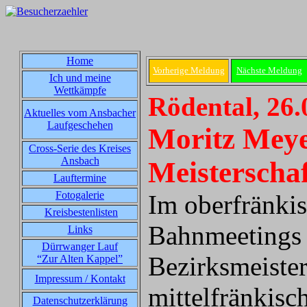
Home
Vorherige Meldung
Nächste Meldung
Ich und meine
Wettkämpfe
Rödental, 26.
Aktuelles vom Ansbacher
Laufgeschehen
Moritz Meye
Cross-Serie des Kreises
Ansbach
Meisterscha
Lauftermine
Fotogalerie
Im oberfränki
Kreisbestenlisten
Bahnmeetings 
Links
Dürrwanger Lauf
Bezirksmeister
“Zur Alten Kappel”
Impressum / Kontakt
mittelfränkisc
Datenschutzerklärung