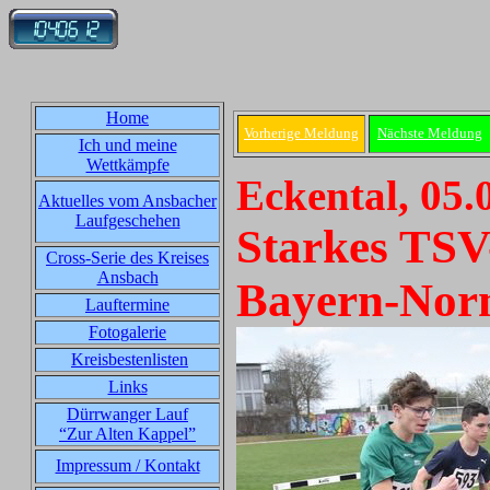
Home
Vorherige Meldung
Nächste Meldung
Ich und meine
Wettkämpfe
Eckental, 05.
Aktuelles vom Ansbacher
Laufgeschehen
Starkes TSV
Cross-Serie des Kreises
Ansbach
Bayern-No
Lauftermine
Fotogalerie
Kreisbestenlisten
Links
Dürrwanger Lauf
“Zur Alten Kappel”
Impressum / Kontakt