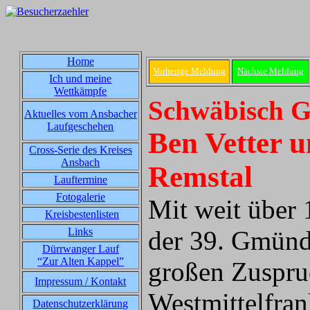
Home
Vorherige Meldung
Nächste Meldung
Ich und meine
Wettkämpfe
Schwäbisch G
Aktuelles vom Ansbacher
Laufgeschehen
Ben Vetter 
Cross-Serie des Kreises
Ansbach
Remstal
Lauftermine
Fotogalerie
Mit weit über
Kreisbestenlisten
Links
der 39. Gmünde
Dürrwanger Lauf
“Zur Alten Kappel”
großen Zuspru
Impressum / Kontakt
Westmittelfran
Datenschutzerklärung