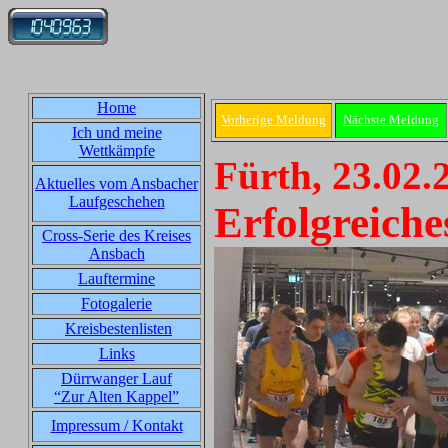
Home
Vorherige Meldung
Nächste Meldung
Ich und meine
Wettkämpfe
Fürth, 23.02.
Aktuelles vom Ansbacher
Laufgeschehen
Erfolgreich
Cross-Serie des Kreises
Ansbach
Lauftermine
Fotogalerie
Kreisbestenlisten
Links
Dürrwanger Lauf
“Zur Alten Kappel”
Impressum / Kontakt