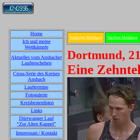
Home
Vorherige Meldung
Nächste Meldung
Ich und meine
Wettkämpfe
Dortmund, 21
Aktuelles vom Ansbacher
Laufgeschehen
Eine Zehntel
Cross-Serie des Kreises
Ansbach
Lauftermine
Fotogalerie
Kreisbestenlisten
Links
Dürrwanger Lauf
“Zur Alten Kappel”
Impressum / Kontakt