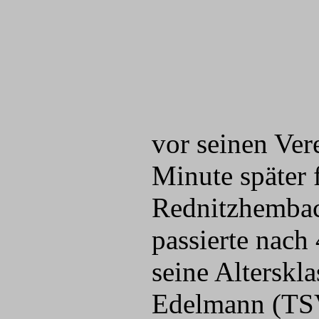
vor seinen Ver
Minute später f
Rednitzhembac
passierte nach
seine Alterskl
Edelmann (TSV 