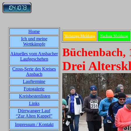
Home
Vorherige Meldung
Nächste Meldung
Ich und meine
Wettkämpfe
Büchenbach, 
Aktuelles vom Ansbacher
Laufgeschehen
Drei Altersk
Cross-Serie des Kreises
Ansbach
Lauftermine
Fotogalerie
Kreisbestenlisten
Links
Dürrwanger Lauf
“Zur Alten Kappel”
Impressum / Kontakt