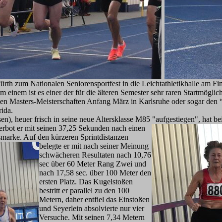
th zum Nationalen Seniorensportfest in die Leichtathletikhalle am Fi
 einem ist es einer der für die älteren Semester sehr raren Startmöglic
en Masters-Meisterschaften Anfang März in Karlsruhe oder sogar den 
ida.
n), heuer frisch in seine neue Altersklasse M85 "aufgestiegen", hat bei
terbot er mit seinen 37,25 Sekunden nach einen
smarke. Auf den kürze
ren Sprintdistanzen
belegte er mit nach seiner Meinung
schwächeren Resultaten nach 10,76
sec über 60 Meter Rang Zwei und
nach 17,58 sec. über 100 Meter den
ersten Platz. Das Kugelstoßen
bestritt er parallel zu den 100
Metern, daher entfiel das Einstoßen
und Seyerlein absolvierte nur vier
Versuche. Mit seinen 7,34 Metern