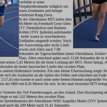
verfehlte er seine
Vorjahresbestmarke lediglich um
einen Zentimeter und belegte
wiederum Rang Zwei.
In der Altersklasse M55 trafen über
60-Meter im Fernduell Gene Allen
(TV Dietenhofen) und Hartmut
Köhler (TSV Ipsheim) aufeinander
- beide waren in verschiedenen
Zeitläufen eingeteilt worden. Nach
der Auswertung aller sechs Läufe
erwies sich Allen nach 7,98
Sekunden als Tagesschnellster seiner Altersklasse, Köhler
Platz. Allen entschied später nach 12,66 Sekunden die in 
mit seinen 5,45 Metern für die beste Leistung der M55. Horst Spiegl, e
unden als bester bayerischer Läufer den zweiten Platz.
unterm Hallendach vertreten. Für eine kleine Überraschung sorgte Jö
 sich der Ansbacher an die Spitze des Feldes und entschied am Ende 
en 2:57,43 min konnte er auch seine unter freiem Himmel aufgestellte 
en der M60 mit 8,26 Metern für sich. In der stark besetzten M75 bele
er Vertreter des TuS Feuchtwangen, an den Anlauf. Den Hochsprung de
legte er mit 2,62 Metern den zweiten Platz.
en Sprintdistanzen der Altersklasse W60: Angelika Mader (TSV Ipshei
und auch die 200 Meter nach 31,41 Sekunden.