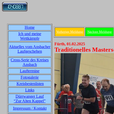
Home
Vorherige Meldung
Nächste Meldung
Ich und meine
Wettkämpfe
Fürth, 01.02.2025
Aktuelles vom Ansbacher
Traditionelles Masters
Laufgeschehen
Cross-Serie des Kreises
Ansbach
Lauftermine
Fotogalerie
Kreisbestenlisten
Links
Dürrwanger Lauf
“Zur Alten Kappel”
Impressum / Kontakt