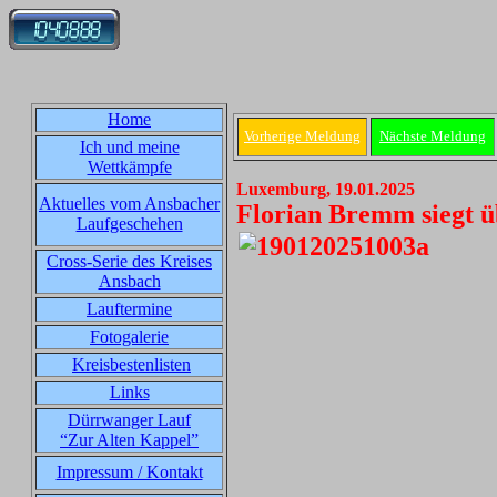
Home
Vorherige Meldung
Nächste Meldung
Ich und meine
Wettkämpfe
Luxemburg, 19.01.2025
Aktuelles vom Ansbacher
Florian Bremm siegt 
Laufgeschehen
Cross-Serie des Kreises
Ansbach
Lauftermine
Fotogalerie
Kreisbestenlisten
Links
Dürrwanger Lauf
“Zur Alten Kappel”
Impressum / Kontakt