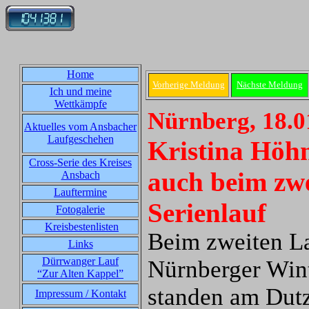
Home
Vorherige Meldung
Nächste Meldung
Ich und meine
Wettkämpfe
Nürnberg, 18.0
Aktuelles vom Ansbacher
Laufgeschehen
Kristina Höhn
Cross-Serie des Kreises
auch beim zw
Ansbach
Lauftermine
Serienlauf
Fotogalerie
Kreisbestenlisten
Beim zweiten La
Links
Dürrwanger Lauf
Nürnberger Wint
“Zur Alten Kappel”
standen am Dut
Impressum / Kontakt