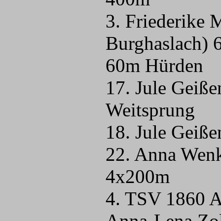
3. Friederike
Burghaslach) 6
60m Hürden
17. Jule Geiße
Weitsprung
18. Jule Geiße
22. Anna Wenk
4x200m
4. TSV 1860 A
Anna-Lena Zol