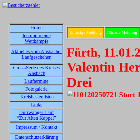
Home
Vorherige Meldung
Nächste Meldung
Ich und meine
Wettkämpfe
Fürth, 11.01.
Aktuelles vom Ansbacher
Laufgeschehen
Valentin He
Cross-Serie des Kreises
Ansbach
Drei
Lauftermine
Fotogalerie
Kreisbestenlisten
Links
Dürrwanger Lauf
“Zur Alten Kappel”
Impressum / Kontakt
Datenschutzerklärung