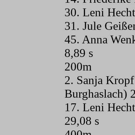
30. Leni Hech
31. Jule Geiße
45. Anna Wen
8,89 s
200m
2. Sanja Krop
Burghaslach) 2
17. Leni Hech
29,08 s
400m