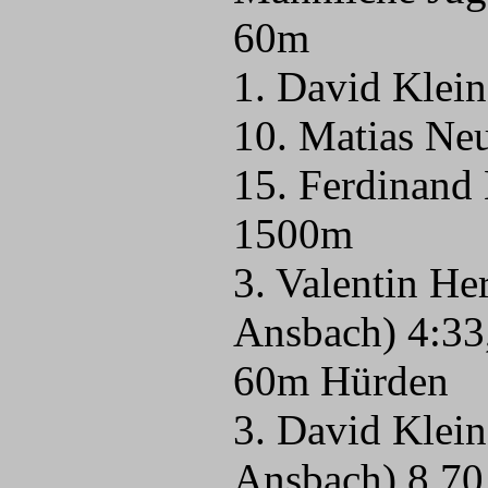
60m
1. David Klei
10. Matias Ne
15. Ferdinand
1500m
3. Valentin H
Ansbach) 4:33
60m Hürden
3. David Klei
Ansbach) 8,70