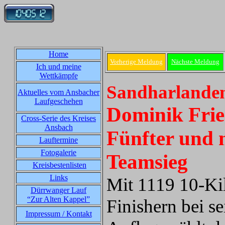
Home
Vorherige Meldung
Nächste Meldung
Ich und meine
Wettkämpfe
Sandharlanden
Aktuelles vom Ansbacher
Laufgeschehen
Dominik Frie
Cross-Serie des Kreises
Ansbach
Fünfter und 
Lauftermine
Fotogalerie
Teamsieg
Kreisbestenlisten
Links
Mit 1119 10-Ki
Dürrwanger Lauf
“Zur Alten Kappel”
Finishern bei se
Impressum / Kontakt