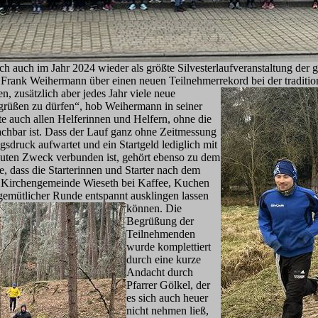
h auch im Jahr 2024 wieder als größte Silvesterlaufveranstaltung der 
Frank Weihermann über einen neuen Teilnehmerrekord bei der traditione
n, zusätzlich aber jedes Ja
hr viele neue
rüßen zu dürfen“, hob Weihermann in seiner
e auch allen Helferinnen und Helfern, ohne die
machbar ist. Dass der Lauf ganz ohne Zeitmessung
druck aufwartet und ein Startgeld lediglich mit
guten Zweck verbunden ist, gehört ebenso zu dem
, dass die Starterinnen und Starter nach dem
 Kirchengemeinde Wieseth bei Kaffee, Kuchen
gemütlicher R
unde entspannt ausklingen lassen
können. Die
Begrüßung der
Teilnehmenden
wurde komplettiert
durch eine kurze
Andacht durch
Pfarrer Gölkel, der
es sich auch heuer
nicht nehmen ließ,