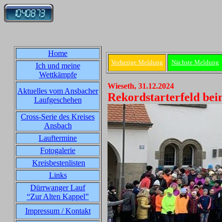
Home
Vorherige Meldung
Nächste Meldung
Ich und meine
Wettkämpfe
Wieseth, 31.12.2024
Aktuelles vom Ansbacher
Rekordstarterfeld bei
Laufgeschehen
Cross-Serie des Kreises
Ansbach
Lauftermine
Fotogalerie
Kreisbestenlisten
Links
Dürrwanger Lauf
“Zur Alten Kappel”
Impressum / Kontakt