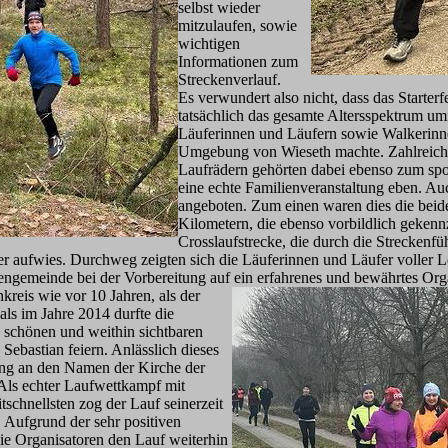
selbst wieder
mitzulaufen, sowie
wichtigen
Informationen zum
Streckenverlauf.
Es verwundert also nicht, dass das Starte
tatsächlich das gesamte Altersspektrum um
Läuferinnen und Läufern sowie Walkerinn
Umgebung von Wieseth machte. Zahlreic
Laufrädern gehörten dabei ebenso zum spor
eine echte Familienveranstaltung eben. Au
angeboten. Zum einen waren dies die beid
Kilometern, die ebenso vorbildlich gekenn
Crosslaufstrecke, die durch die Streckenf
er aufwies. Durchweg zeigten sich die Läuferinnen und Läufer voller L
ngemeinde bei der Vorbereitung auf ein erfahrenes und bewährtes Orga
nkreis wie vor 10 Jahren, als der
ls im Jahre 2014 durfte die
 schönen und weithin sichtbaren
Sebastian feiern. Anlässlich dieses
ng an den Namen der Kirche der
Als echter Laufwettkampf mit
schnellsten zog der Lauf seinerzeit
. Aufgrund der sehr positiven
e Organisatoren den Lauf weiterhin