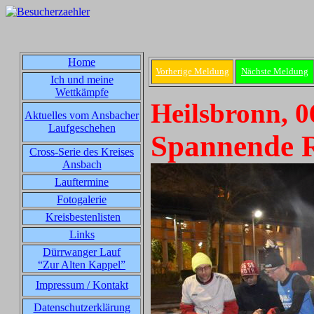
Home
Vorherige Meldung
Nächste Meldung
Ich und meine
Wettkämpfe
Heilsbronn, 0
Aktuelles vom Ansbacher
Laufgeschehen
Spannende R
Cross-Serie des Kreises
Ansbach
Lauftermine
Fotogalerie
Kreisbestenlisten
Links
Dürrwanger Lauf
“Zur Alten Kappel”
Impressum / Kontakt
Datenschutzerklärung