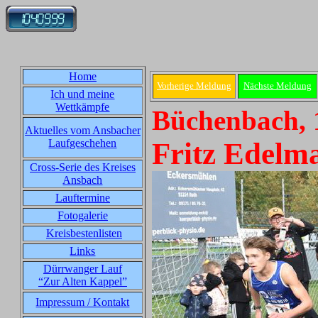
Home
Vorherige Meldung
Nächste Meldung
Ich und meine
Wettkämpfe
Büchenbach, 
Aktuelles vom Ansbacher
Laufgeschehen
Fritz Edelm
Cross-Serie des Kreises
Ansbach
Lauftermine
Fotogalerie
Kreisbestenlisten
Links
Dürrwanger Lauf
“Zur Alten Kappel”
Impressum / Kontakt