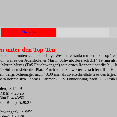
Übersicht
en unter den Top-Ten
ertal konnten sich auch einige Westmittelfranken unter den Top-Ten 
n, war es der Adelshofener Martin Schwab, der nach 3:14:19 min als Ne
tt Moritz Meyer (TuS Feuchtwangen) sein erstes Rennen über die 21,1
:59 Std. den siebenten Platz. Auch seine Schwester Lara feierte ihre H
rin Tanja Schienagel nach 43:30 min als zweitschnellste frau des tage
nern konnte sich Thomas Dahmen (TSV Dinkelsbühl) nach 36:59 min üb
ofen) 3:14:19
chsen) 4:23:25
Bittel) 4:43:50
am Bittel) 5:29:27
chtwangen) 1:19:59
ieden) 1:34:38