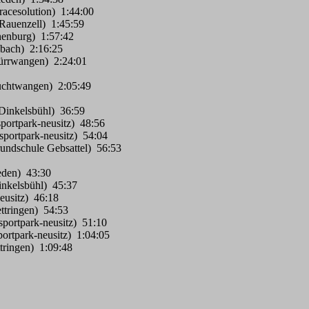
racesolution) 1:44:00
auenzell) 1:45:59
henburg) 1:57:42
sbach) 2:16:25
ürrwangen) 2:24:01
uchtwangen) 2:05:49
inkelsbühl) 36:59
sportpark-neusitz) 48:56
-sportpark-neusitz) 54:04
rundschule Gebsattel) 56:53
ieden) 43:30
nkelsbühl) 45:37
eusitz) 46:18
ttringen) 54:53
-sportpark-neusitz) 51:10
ortpark-neusitz) 1:04:05
tringen) 1:09:48