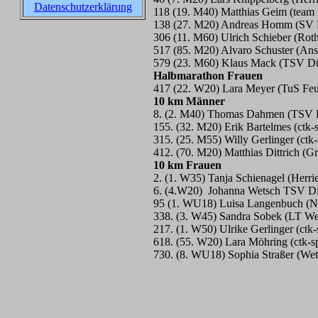
Datenschutzerklärung
118 (19. M40) Matthias Geim (team 
138 (27. M20) Andreas Homm (SV R
306 (11. M60) Ulrich Schieber (Rot
517 (85. M20) Alvaro Schuster (An
579 (23. M60) Klaus Mack (TSV D
Halbmarathon Frauen
417 (22. W20) Lara Meyer (TuS Fe
10 km Männer
8. (2. M40) Thomas Dahmen (TSV D
155. (32. M20) Erik Bartelmes (ctk-
315. (25. M55) Willy Gerlinger (ctk
412. (70. M20) Matthias Dittrich (G
10 km Frauen
2. (1. W35) Tanja Schienagel (Herr
6. (4.W20) Johanna Wetsch TSV Di
95 (1. WU18) Luisa Langenbuch (N
338. (3. W45) Sandra Sobek (LT We
217. (1. W50) Ulrike Gerlinger (ctk
618. (55. W20) Lara Möhring (ctk-sp
730. (8. WU18) Sophia Straßer (Wet