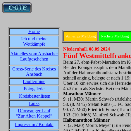
Home
Vorherige Meldung
Nächste Meldung
Ich und meine
Wettkämpfe
Niedernhall, 08.09.2024
Aktuelles vom Ansbacher
Fünf Westmittelfrank
Laufgeschehen
Beim 27. ebm-Pabst-Marathon im Koch
Bei der Königsdisziplin, dem Maratho
Cross-Serie des Kreises
Auf der Halbmarathondistanz bestri
Ansbach
schnell anging, belegte er nach 1:19
Lauftermine
Über 10 km erwies sich die Herriede
45:37 min als Sechste. Bei den Män
Fotogalerie
Marathon Männer
Kreisbestenlisten
9. (1. M30) Martin Schwab (Adelsh
Links
58. (8. M45) Stefan Ruhs (1. FC Sa
90. (7. M60) Friedrich Franz (Team 
Dürrwanger Lauf
133. (10. M65) Manfred Schwab (Te
“Zur Alten Kappel”
Halbmarathon Männer
Impressum / Kontakt
7. (2. M20) Moritz Meyer (TuS Feu
46 (7. M20) Lars Knippelberg (Herr