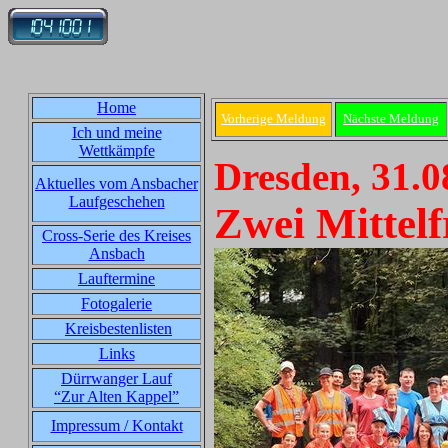
Home
Vorherige Meldung
Nächste Meldung
Ich und meine
Wettkämpfe
Dresden, 31.0
Aktuelles vom Ansbacher
Laufgeschehen
Zwei Mittel
Cross-Serie des Kreises
Ansbach
Lauftermine
Fotogalerie
Kreisbestenlisten
Links
Dürrwanger Lauf
“Zur Alten Kappel”
Impressum / Kontakt