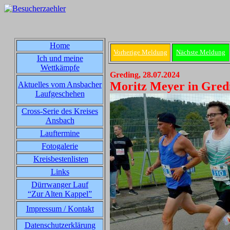
Home
Vorherige Meldung
Nächste Meldung
Ich und meine
Wettkämpfe
Greding, 28.07.2024
Moritz Meyer in Gred
Aktuelles vom Ansbacher
Laufgeschehen
Cross-Serie des Kreises
Ansbach
Lauftermine
Fotogalerie
Kreisbestenlisten
Links
Dürrwanger Lauf
“Zur Alten Kappel”
Impressum / Kontakt
Datenschutzerklärung