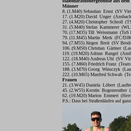
Halbmarathonergebnisse aus d
em 
Männer
8. (1.M40) Sebastian Ernst (SV Vir
17. (1.M20) David Unger (Ansbach)
27. (4.M20) Christopher Schroll (
31. (5.M40) Stefan Kammerer (WLB
70. (17.M35) Till Weissmann (TuS 
79. (11.M45) Martin Merk (FC/DJK
94. (7.M55) Jürgen Breit (SV Brod
106. (9.M50) Christian Gärtner (Lau
119. (19.M20) Adrian Rangel (Ansb
122. (18.M40) Andreas Uhl (SV Vir
155. (7.M60) Friedrich Franz (Team 
188. (3.M70) Georg Winsczyk (Lauf
222. (10.M65) Manfred Schwab (Tea
Frauen
21. (3.W45) Daniela Löbert (Lauftr
45. (2.W55) Kerstin Bogenreuther (
62. (19.M20) Marion Emmert (Herri
P.S.: Dass bei Straßenläufen auf gan