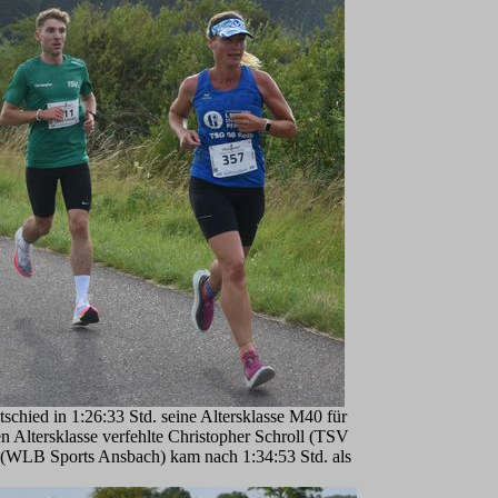
schied in 1:26:33 Std. seine Altersklasse M40 für
n Altersklasse verfehlte Christopher Schroll (TSV
er (WLB Sports Ansbach) kam nach 1:34:53 Std. als