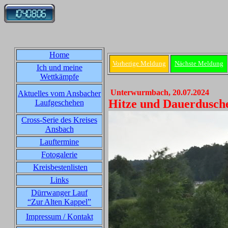
Home
Vorherige Meldung
Nächste Meldung
Ich und meine
Wettkämpfe
Unterwurmbach, 20.07.2024
Aktuelles vom Ansbacher
Hitze und Dauerdusche
Laufgeschehen
Cross-Serie des Kreises
Ansbach
Lauftermine
Fotogalerie
Kreisbestenlisten
Links
Dürrwanger Lauf
“Zur Alten Kappel”
Impressum / Kontakt