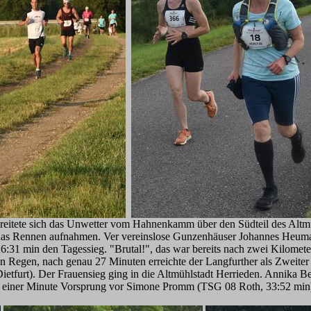
eitete sich das Unwetter vom Hahnenkamm über den Südteil des Altmüh
t das Rennen aufnahmen. Ver vereinslose Gunzenhäuser Johannes Heuma
h 26:31 min den Tagessieg. "Brutal!", das war bereits nach zwei Kil
Regen, nach genau 27 Minuten erreichte der Langfurther als Zweiter da
tfurt). Der Frauensieg ging in die Altmühlstadt Herrieden. Annika Bec
 einer Minute Vorsprung vor Simone Promm (TSG 08 Roth, 33:52 min) 