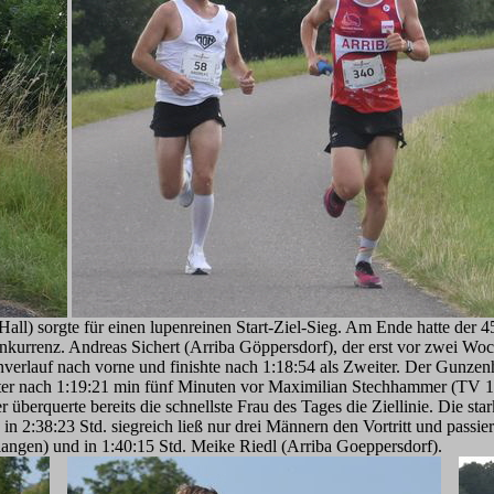
) sorgte für einen lupenreinen Start-Ziel-Sieg. Am Ende hatte der 45-
kurrenz. Andreas Sichert (Arriba Göppersdorf), der erst vor zwei Woc
nnverlauf nach vorne und finishte nach 1:18:54 als Zweiter. Der Gun
ierter nach 1:19:21 min fünf Minuten vor Maximilian Stechhammer (TV 1
berquerte bereits die schnellste Frau des Tages die Ziellinie. Die st
2:38:23 Std. siegreich ließ nur drei Männern den Vortritt und passierte
angen) und in 1:40:15 Std. Meike Riedl (Arriba Goeppersdorf).