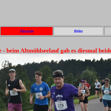
Übersicht
Bilder
 - beim Altmühlseelauf gab es diesmal beid