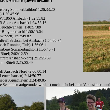
kreis Ansbach (soweit bekannt)
nsberg Sommerbiathlon) 1:26:33.20
 1:30:45.96
TSV1860 Ansbach) 1:32:55.82
 Sports Ansbach) 1:34:53.16
Feuchtwangen) 1:48:57.89
 Burgoberbach) 1:50:15.64
swinden) 1:52:49.82
ftreff Sachsen bei Ansbach) 1:54:05.74
ach Running Club) 1:56:06.11
nsberg Sommerbiathlon) 1:56:45.71
Bittel) 2:02:12.59
treff Ansbach-Nord) 2:12:25.69
m Bittel) 2:25:06.49
eff Ansbach-Nord) 2:00:00.14
Leutershausen) 2:14:50.77
eder Aquathleten) 2:24:49.85
ze Sekunden aufgerundet wird, ist noch nicht bei allen Veranstaltern