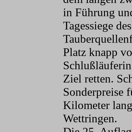
in Führung und
Tagessiege de
Tauberquellenf
Platz knapp v
Schlußläuferin
Ziel retten. S
Sonderpreise f
Kilometer lan
Wettringen.
Die 25. Auflag