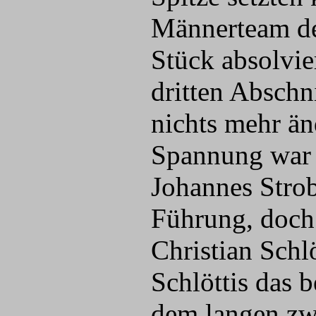
Männerteam de
Stück absolvi
dritten Abschn
nichts mehr än
Spannung war 
Johannes Stro
Führung, doch 
Christian Schl
Schlöttis das 
dem langen zw