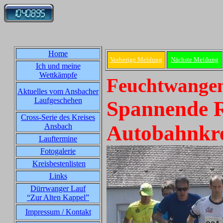
Home
Vorherige Meldung
Nächste Meldung
Ich und meine
Wettkämpfe
Feuchtwangen
Aktuelles vom Ansbacher
Laufgeschehen
Spannende R
Cross-Serie des Kreises
Autobahnkr
Ansbach
Lauftermine
Fotogalerie
Kreisbestenlisten
Links
Dürrwanger Lauf
“Zur Alten Kappel”
Impressum / Kontakt