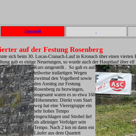
Übersicht
ierter auf der Festung Rosenberg
te sich beim 30. Lucas-Cranach-Lauf in Kronach über einen vierten P
ltung gab es einige Neuerungen, so wurde auch der Hauptlauf üb
er el
Kurs umgestellt . So galt es auf
teilweise trailartigen Wegen
zweimal den Vogelherd sowie
den Anstieg zur Festung
Rosenberg zu bezwingen,
insgesamt waren es so etwa 160
Höhenmeter. Direkt vom Start
weg hat eine Vierergruppe ein
sehr hohes Tempo
eingeschlagen und Strobel lief
als alleiniger Verfolger sein
Tempo. Nach 2 km ist dann ein
Läufer aus dem Quartett