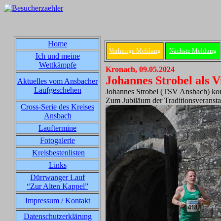
Home
Vorherige Meldung
Nächste Meldung
Ich und meine
Wettkämpfe
Kronach, 09.05.2024
Johannes Strobel als V
Aktuelles vom Ansbacher
Laufgeschehen
Johannes Strobel (TSV Ansbach) konn
Zum Jubiläum der Traditionsveransta
Cross-Serie des Kreises
Ansbach
Lauftermine
Fotogalerie
Kreisbestenlisten
Links
Dürrwanger Lauf
“Zur Alten Kappel”
Impressum / Kontakt
Datenschutzerklärung