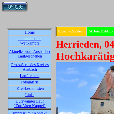
Vorherige Meldung
Nächste Meldung
Home
Ich und meine
Herrieden, 0
Wettkämpfe
Aktuelles vom Ansbacher
Hochkarätig
Laufgeschehen
Cross-Serie des Kreises
Ansbach
Lauftermine
Fotogalerie
Kreisbestenlisten
Links
Dürrwanger Lauf
“Zur Alten Kappel”
Impressum / Kontakt