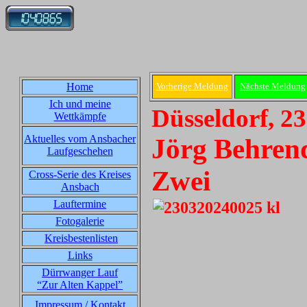
Home
Vorherige Meldung
Nächste Meldung
Ich und meine
Düsseldorf, 2
Wettkämpfe
Aktuelles vom Ansbacher
Jörg Behren
Laufgeschehen
Zwei
Cross-Serie des Kreises
Ansbach
Lauftermine
Fotogalerie
Kreisbestenlisten
Links
Dürrwanger Lauf
“Zur Alten Kappel”
Impressum / Kontakt