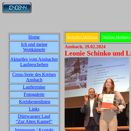
Home
Vorherige Meldung
Nächste Meldung
Ich und meine
Ansbach, 29.02.2024
Wettkämpfe
Leonie Schinko und Lu
Aktuelles vom Ansbacher
Laufgeschehen
Cross-Serie des Kreises
Ansbach
Lauftermine
Fotogalerie
Kreisbestenlisten
Links
Dürrwanger Lauf
“Zur Alten Kappel”
Impressum / Kontakt