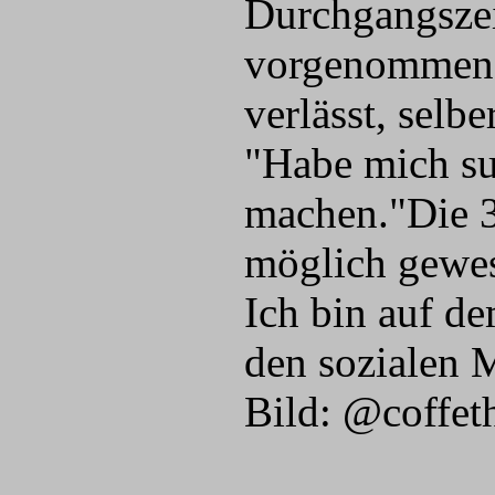
Durchgangszei
vorgenommen,
verlässt, selb
"Habe mich su
machen."Die 3
möglich gewese
Ich bin auf d
den sozialen 
Bild: @coffet