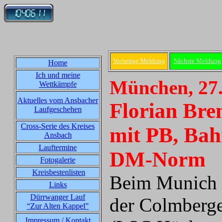
Vorherige Meldung
Nächste Meldung
Home
Ich und meine
München, 27.
Wettkämpfe
Aktuelles vom Ansbacher
Florian Br
Laufgeschehen
Cross-Serie des Kreises
mit PB, Ba
Ansbach
Lauftermine
DM-Norm
Fotogalerie
Kreisbestenlisten
Beim Munich 
Links
Dürrwanger Lauf
der Colmberg
“Zur Alten Kappel”
Impressum / Kontakt