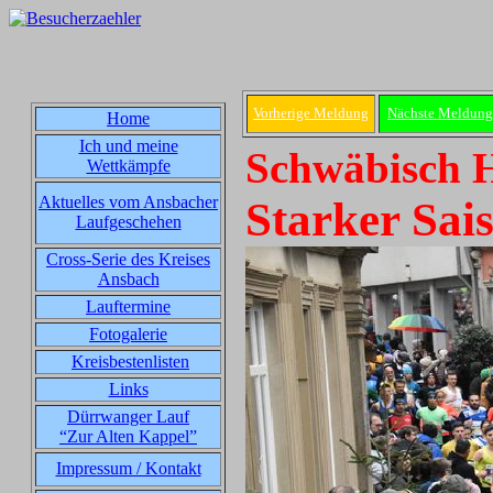
Vorherige Meldung
Nächste Meldung
Home
Ich und meine
Schwäbisch H
Wettkämpfe
Aktuelles vom Ansbacher
Starker Sai
Laufgeschehen
Cross-Serie des Kreises
Ansbach
Lauftermine
Fotogalerie
Kreisbestenlisten
Links
Dürrwanger Lauf
“Zur Alten Kappel”
Impressum / Kontakt