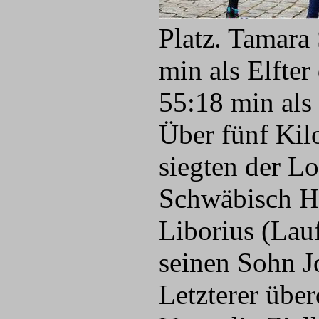
Platz. Tamara 
min als Elfte
55:18 min als
Über fünf Kil
siegten der L
Schwäbisch Ha
Liborius (Lau
seinen Sohn J
Letzterer übe