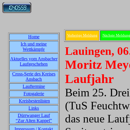
Vorherige Meldung
Nächste Meldun
Home
Ich und meine
Lauingen, 06
Wettkämpfe
Aktuelles vom Ansbacher
Moritz Meyer
Laufgeschehen
Cross-Serie des Kreises
Laufjahr
Ansbach
Lauftermine
Beim 25. Drei
Fotogalerie
Kreisbestenlisten
(TuS Feuchtwa
Links
das neue Lauf
Dürrwanger Lauf
“Zur Alten Kappel”
Impressum / Kontakt