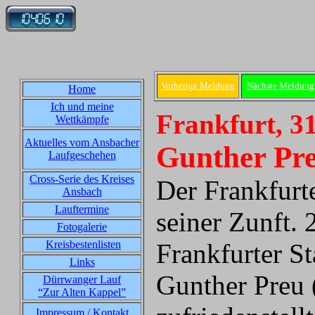
Vorherige Meldung
Nächste Meldung
Home
Ich und meine
Frankfurt, 3
Wettkämpfe
Aktuelles vom Ansbacher
Gunther Pre
Laufgeschehen
Cross-Serie des Kreises
Der Frankfurte
Ansbach
Lauftermine
seiner Zunft.
Fotogalerie
Kreisbestenlisten
Frankfurter St
Links
Gunther Preu 
Dürrwanger Lauf
“Zur Alten Kappel”
Impressum / Kontakt