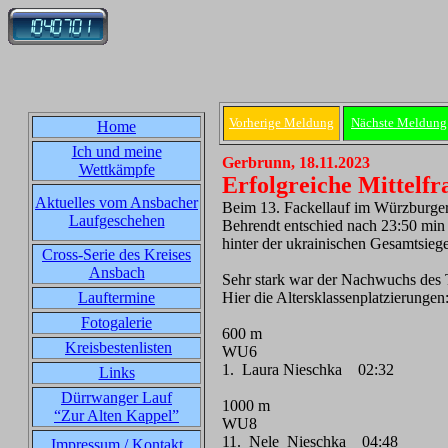
Vorherige Meldung
Nächste Meldung
Home
Ich und meine
Gerbrunn, 18.11.2023
Wettkämpfe
Erfolgreiche Mittelf
Aktuelles vom Ansbacher
Beim 13. Fackellauf im Würzburger 
Laufgeschehen
Behrendt entschied nach 23:50 min 
hinter der ukrainischen Gesamtsieg
Cross-Serie des Kreises
Ansbach
Sehr stark war der Nachwuchs des 
Lauftermine
Hier die Altersklassenplatzierungen
Fotogalerie
600 m
Kreisbestenlisten
WU6
1. Laura Nieschka 02:32
Links
Dürrwanger Lauf
1000 m
“Zur Alten Kappel”
WU8
11. Nele Nieschka 04:48
Impressum / Kontakt