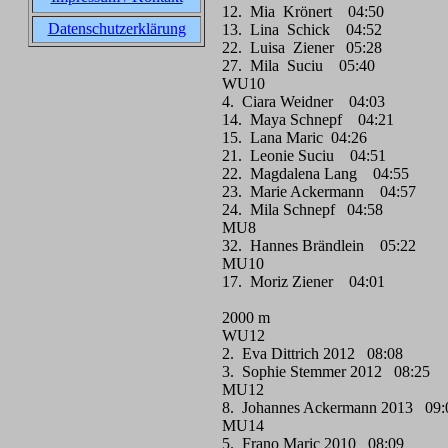
12. Mia Krönert 04:50
Datenschutzerklärung
13. Lina Schick 04:52
22. Luisa Ziener 05:28
27. Mila Suciu 05:40
WU10
4. Ciara Weidner 04:03
14. Maya Schnepf 04:21
15. Lana Maric 04:26
21. Leonie Suciu 04:51
22. Magdalena Lang 04:55
23. Marie Ackermann 04:57
24. Mila Schnepf 04:58
MU8
32. Hannes Brändlein 05:22
MU10
17. Moriz Ziener 04:01
2000 m
WU12
2. Eva Dittrich 2012 08:08
3. Sophie Stemmer 2012 08:25
MU12
8. Johannes Ackermann 2013 09
MU14
5. Frano Maric 2010 08:09