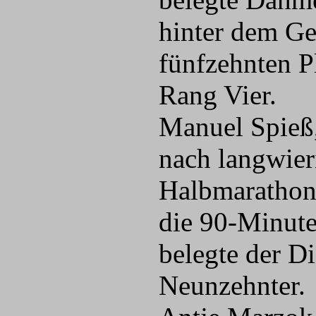
hinter dem G
fünfzehnten Pl
Rang Vier.
Manuel Spieß,
nach langwier
Halbmarathond
die 90-Minute
belegte der D
Neunzehnter.