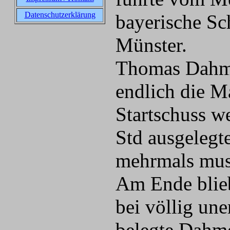
Datenschutzerklärung
bayerische Sc
Münster.
Thomas Dahme
endlich die M
Startschuss we
Std ausgelegte
mehrmals muss
Am Ende blieb
bei völlig un
belegte Dahm