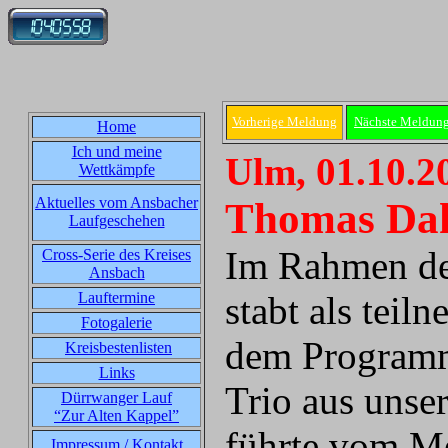
Vorherige Meldung
Nächste Meldun
Home
Ich und meine
Ulm, 01.10.2
Wettkämpfe
Aktuelles vom Ansbacher
Thomas Dahm
Laufgeschehen
Im Rahmen de
Cross-Serie des Kreises
Ansbach
Lauftermine
stabt als tei
Fotogalerie
dem Programm
Kreisbestenlisten
Links
Trio aus unse
Dürrwanger Lauf
“Zur Alten Kappel”
führte vom Me
Impressum / Kontakt