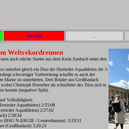
g
Übersicht
eim Weltrekordrennen
aren auch etliche Starter aus dem Kreis Ansbach unter den
r unterbot gleich ein Duo der Herrieder Aquathleten die 3-
dingt schwieriger Vorbereitung schaffte es auch der
rte Marke zu unterbieten. Drei Brüder aus Großhaslach
 wobei Christoph Horneber als schnellster des Trios sich in
rn konnte (negativer Split).
uf Vollzähligkeit:
errieder Aquathleten) 2:55:08
rrieder Aquathleten) 2:57:02
ach) 2:58:34
ner (BSG N-ERGIE / Leutershausen) 3:19:31
er (Großhaslach) 3:20:23