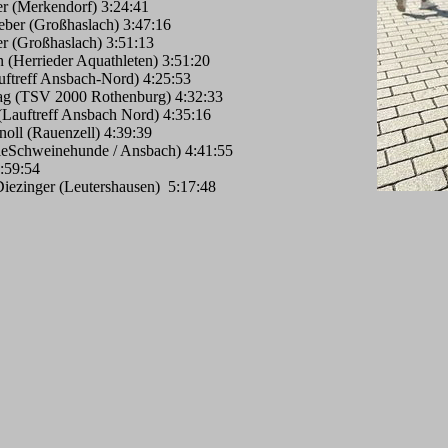
er (Merkendorf) 3:24:41
ber (Großhaslach) 3:47:16
r (Großhaslach) 3:51:13
 (Herrieder Aquathleten) 3:51:20
uftreff Ansbach-Nord) 4:25:53
ag (TSV 2000 Rothenburg) 4:32:33
(Lauftreff Ansbach Nord) 4:35:16
oll (Rauenzell) 4:39:39
ieSchweinehunde / Ansbach) 4:41:55
:59:54
ezinger (Leutershausen) 5:17:48