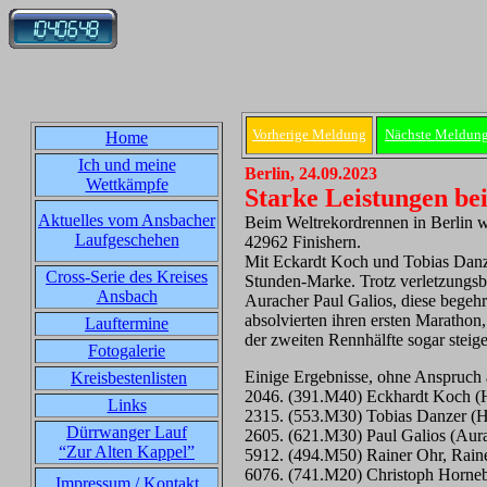
Vorherige Meldung
Nächste Meldun
Home
Ich und meine
Berlin, 24.09.2023
Wettkämpfe
Starke Leistungen b
Aktuelles vom Ansbacher
Beim Weltrekordrennen in Berlin w
Laufgeschehen
42962 Finishern.
Mit Eckardt Koch und Tobias Danze
Cross-Serie des Kreises
Stunden-Marke. Trotz verletzungsbe
Ansbach
Auracher Paul Galios, diese begeh
absolvierten ihren ersten Marathon,
Lauftermine
der zweiten Rennhälfte sogar steige
Fotogalerie
Einige Ergebnisse, ohne Anspruch a
Kreisbestenlisten
2046. (391.M40) Eckhardt Koch (H
Links
2315. (553.M30) Tobias Danzer (He
Dürrwanger Lauf
2605. (621.M30) Paul Galios (Aur
“Zur Alten Kappel”
5912. (494.M50) Rainer Ohr, Rai
6076. (741.M20) Christoph Horneb
Impressum / Kontakt