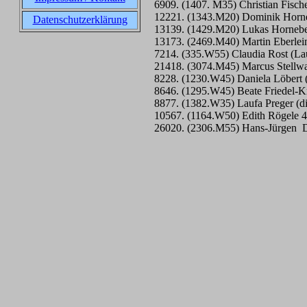
6909. (1407. M35) Christian Fisch
12221. (1343.M20) Dominik Horne
Datenschutzerklärung
13139. (1429.M20) Lukas Hornebe
13173. (2469.M40) Martin Eberlein
7214. (335.W55) Claudia Rost (La
21418. (3074.M45) Marcus Stellw
8228. (1230.W45) Daniela Löbert 
8646. (1295.W45) Beate Friedel-Kn
8877. (1382.W35) Laufa Preger (d
10567. (1164.W50) Edith Rögele 4
26020. (2306.M55) Hans-Jürgen Di