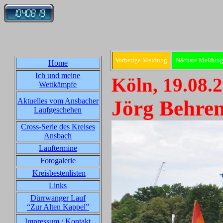
Vorherige Meldung
Nächste Meldun
Home
Ich und meine
Köln, 19.08.
Wettkämpfe
Aktuelles vom Ansbacher
Jörg Behren
Laufgeschehen
Cross-Serie des Kreises
Ansbach
Lauftermine
Fotogalerie
Kreisbestenlisten
Links
Dürrwanger Lauf
“Zur Alten Kappel”
Impressum / Kontakt