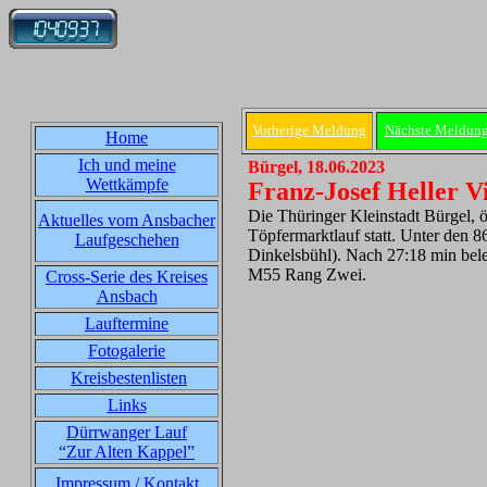
Vorherige Meldung
Nächste Meldun
Home
Ich und meine
Bürgel, 18.06.2023
Wettkämpfe
Franz-Josef Heller V
Die Thüringer Kleinstadt Bürgel, ö
Aktuelles vom Ansbacher
Töpfermarktlauf statt. Unter den 
Laufgeschehen
Dinkelsbühl). Nach 27:18 min beleg
M55 Rang Zwei.
Cross-Serie des Kreises
Ansbach
Lauftermine
Fotogalerie
Kreisbestenlisten
Links
Dürrwanger Lauf
“Zur Alten Kappel”
Impressum / Kontakt