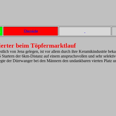
g
Übersicht
ierter beim Töpfermarktlauf
stlich von Jena gelegen, ist vor allem durch ihre Keramikindustrie bek
86 Startern der 6km-Distanz auf einem anspruchsvollen und sehr selek
te der Dürrwanger bei den Männern den undankbaren vierten Platz und s