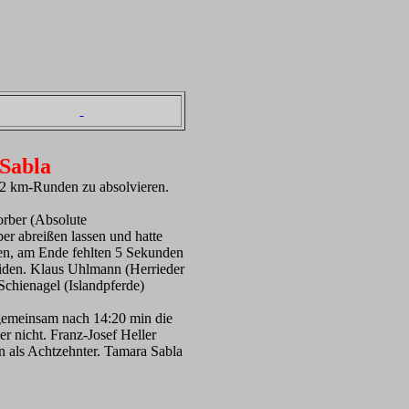
 Sabla
e 2 km-Runden zu absolvieren.
orber (Absolute
r abreißen lassen und hatte
ßen, am Ende fehlten 5 Sekunden
eiden. Klaus Uhlmann (Herrieder
Schienagel (Islandpferde)
 gemeinsam nach 14:20 min die
r nicht. Franz-Josef Heller
 als Achtzehnter. Tamara Sabla