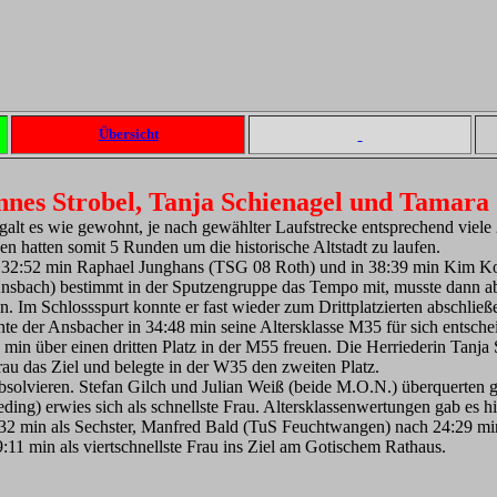
Übersicht
annes Strobel, Tanja Schienagel und Tamara
galt es wie gewohnt, je nach gewählter Laufstrecke entsprechend viel
 hatten somit 5 Runden um die historische Altstadt zu laufen.
in 32:52 min Raphael Junghans (TSG 08 Roth) und in 38:39 min Kim K
nsbach) bestimmt in der Sputzengruppe das Tempo mit, musste dann abe
Im Schlossspurt konnte er fast wieder zum Drittplatzierten abschlie
te der Ansbacher in 34:48 min seine Altersklasse M35 für sich entsch
min über einen dritten Platz in der M55 freuen. Die Herriederin Tanja 
Frau das Ziel und belegte in der W35 den zweiten Platz.
bsolvieren. Stefan Gilch und Julian Weiß (beide M.O.N.) überquerten
ing) erwies sich als schnellste Frau. Altersklassenwertungen gab es hie
:32 min als Sechster, Manfred Bald (TuS Feuchtwangen) nach 24:29 min
:11 min als viertschnellste Frau ins Ziel am Gotischem Rathaus.