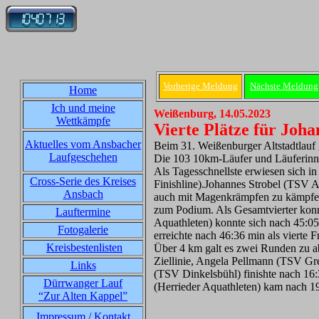
Vorherige Meldung
Nächste Meldung
Home
Ich und meine
Weißenburg, 14.05.2023
Wettkämpfe
Vierte Plätze für Joh
Aktuelles vom Ansbacher
Beim 31. Weißenburger Altstadtlauf 
Laufgeschehen
Die 103 10km-Läufer und Läuferinnen
Als Tagesschnellste erwiesen sich 
Cross-Serie des Kreises
Finishline).Johannes Strobel (TSV A
Ansbach
auch mit Magenkrämpfen zu kämpfen. 
zum Podium. Als Gesamtvierter konn
Lauftermine
Aquathleten) konnte sich nach 45:05 
Fotogalerie
erreichte nach 46:36 min als vierte 
Kreisbestenlisten
Über 4 km galt es zwei Runden zu a
Ziellinie, Angela Pellmann (TSV Gred
Links
(TSV Dinkelsbühl) finishte nach 16
Dürrwanger Lauf
(Herrieder Aquathleten) kam nach 19
“Zur Alten Kappel”
Impressum / Kontakt