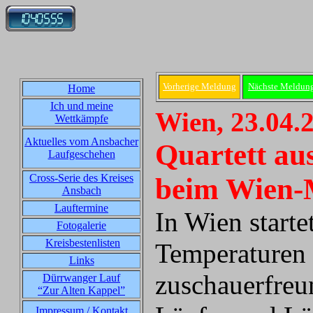
Vorherige Meldung
Nächste Meldun
Home
Ich und meine
Wien, 23.04.
Wettkämpfe
Aktuelles vom Ansbacher
Quartett au
Laufgeschehen
Cross-Serie des Kreises
beim Wien-
Ansbach
Lauftermine
In Wien starte
Fotogalerie
Kreisbestenlisten
Temperaturen
Links
zuschauerfreu
Dürrwanger Lauf
“Zur Alten Kappel”
Impressum / Kontakt