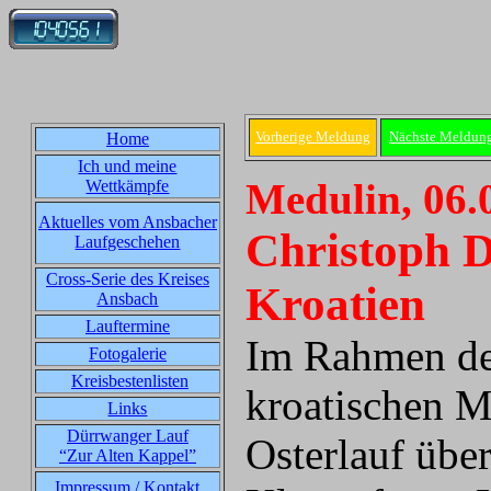
Vorherige Meldung
Nächste Meldun
Home
Ich und meine
Medulin, 06.
Wettkämpfe
Aktuelles vom Ansbacher
Christoph 
Laufgeschehen
Cross-Serie des Kreises
Kroatien
Ansbach
Lauftermine
Im Rahmen de
Fotogalerie
Kreisbestenlisten
kroatischen 
Links
Dürrwanger Lauf
Osterlauf übe
“Zur Alten Kappel”
Impressum / Kontakt