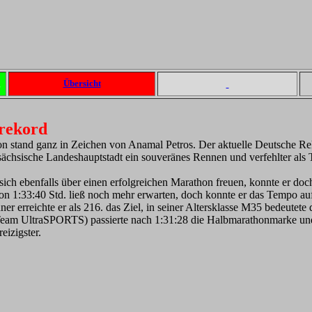
g
Übersicht
rekord
 stand ganz in Zeichen von Anamal Petros. Der aktuelle Deutsche Reko
sächsische Landeshauptstadt ein souveränes Rennen und verfehlter als T
ch ebenfalls über einen erfolgreichen Marathon freuen, konnte er doch
 1:33:40 Std. ließ noch mehr erwarten, doch konnte er das Tempo auf
r erreichte er als 216. das Ziel, in seiner Altersklasse M35 bedeutete d
am UltraSPORTS) passierte nach 1:31:28 die Halbmarathonmarke und fi
eizigster.