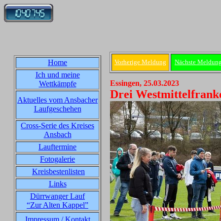
Home
Vorherige Meldung
Nächste Meldun
Ich und meine
Essingen, 25.03.2023
Wettkämpfe
Drei Westmittelfran
Aktuelles vom Ansbacher
Laufgeschehen
Cross-Serie des Kreises
Ansbach
Lauftermine
Fotogalerie
Kreisbestenlisten
Links
Dürrwanger Lauf
“Zur Alten Kappel”
Impressum / Kontakt