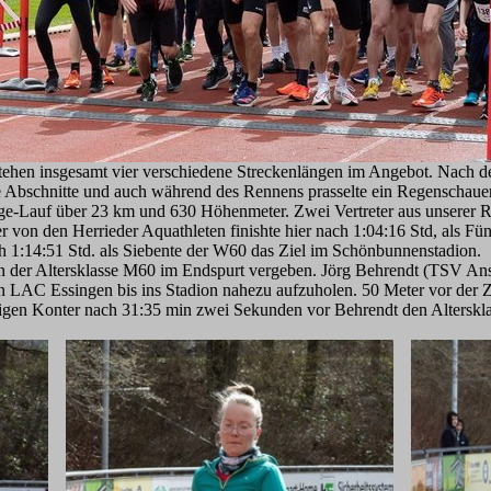
tehen insgesamt vier verschiedene Streckenlängen im Angebot. Nach 
e Abschnitte und auch während des Rennens prasselte ein Regenschauer
rge-Lauf über 23 km und 630 Höhenmeter. Zwei Vertreter aus unserer R
on den Herrieder Aquathleten finishte hier nach 1:04:16 Std, als Fünf
ach 1:14:51 Std. als Siebente der W60 das Ziel im Schönbunnenstadion.
n der Altersklasse M60 im Endspurt vergeben. Jörg Behrendt (TSV Ans
LAC Essingen bis ins Stadion nahezu aufzuholen. 50 Meter vor der Zie
tigen Konter nach 31:35 min zwei Sekunden vor Behrendt den Altersklass