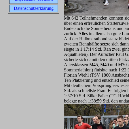
Datenschutzerklärung
Mit 642 Teilnehmenden konnten sic
über einen erfreulichen Starterzuw
Ende auch die Sonne heraus und au
zurück. Alles in allem also gute La
Auf der Halbmarathondistanz bildete
zweiten Rennhälfte setzte sich dan
siegte in 1:17:14 Std. Ran zwei gin
Aquathleten). Der Auracher Paul Ga
sicherte sich damit den dritten Platz
Altersklassen M45, M40 und M30 al
Sommeriathlon) finishte nach 1:22:3
Florian Wiehl (TSV 1860 Ansbach) s
Ten-Platzierung und entschied seine
Mit deutlichem Vorsprung erwies 
Std. als schnellste Frau. Es folgten
1:37:10 Std. Silke Faller (TG Höchb
belegte nach 1:38:59 Std. den undan