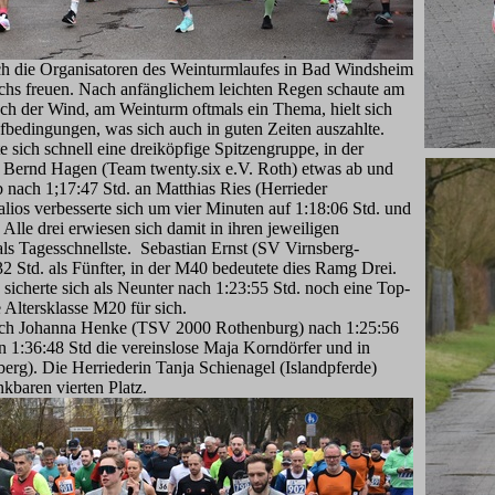
h die Organisatoren des Weinturmlaufes in Bad Windsheim
achs freuen. Nach anfänglichem leichten Regen schaute am
ch der Wind, am Weinturm oftmals ein Thema, hielt sich
ufbedingungen, was sich auch in guten Zeiten auszahlte.
 sich schnell eine dreiköpfige Spitzengruppe, in der
n Bernd Hagen (Team twenty.six e.V. Roth) etwas ab und
b nach 1;17:47 Std. an Matthias Ries (Herrieder
lios verbesserte sich um vier Minuten auf 1:18:06 Std. und
. Alle drei erwiesen sich damit in ihren jeweiligen
s Tagesschnellste. Sebastian Ernst (SV Virnsberg-
2 Std. als Fünfter, in der M40 bedeutete dies Ramg Drei.
icherte sich als Neunter nach 1:23:55 Std. noch eine Top-
 Altersklasse M20 für sich.
sich Johanna Henke (TSV 2000 Rothenburg) nach 1:25:56
 in 1:36:48 Std die vereinslose Maja Korndörfer und in
erg). Die Herriederin Tanja Schienagel (Islandpferde)
kbaren vierten Platz.