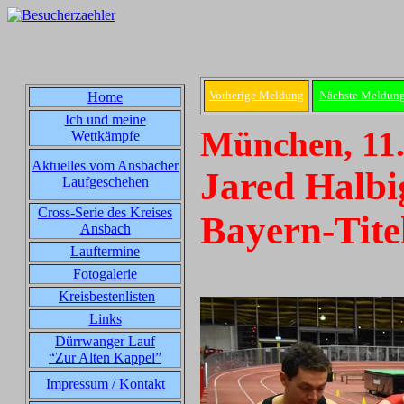
Vorherige Meldung
Nächste Meldun
Home
Ich und meine
München, 11.
Wettkämpfe
Aktuelles vom Ansbacher
Jared Halbi
Laufgeschehen
Cross-Serie des Kreises
Bayern-Tite
Ansbach
Lauftermine
Fotogalerie
Kreisbestenlisten
Links
Dürrwanger Lauf
“Zur Alten Kappel”
Impressum / Kontakt