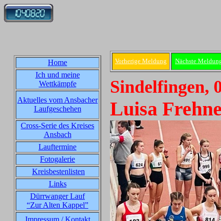
Vorherige Meldung
Nächste Meldun
Home
Ich und meine
Sindelfingen, 
Wettkämpfe
Aktuelles vom Ansbacher
Luisa Frehne
Laufgeschehen
Cross-Serie des Kreises
Ansbach
Lauftermine
Fotogalerie
Kreisbestenlisten
Links
Dürrwanger Lauf
“Zur Alten Kappel”
Impressum / Kontakt