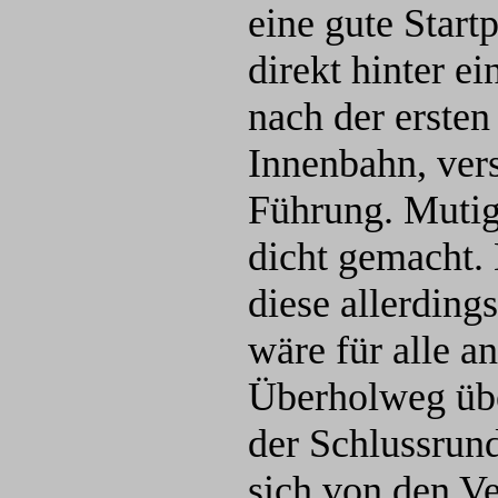
eine gute Start
direkt hinter e
nach der ersten
Innenbahn, ver
Führung. Mutig 
dicht gemacht. 
diese allerdin
wäre für alle a
Überholweg übe
der Schlussrun
sich von den Ve