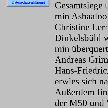
Gesamtsiege u
Datenschutzerklärung
min Ashaaloo
Christine Le
Dinkelsbühl w
min überquert
Andreas Grimm
Hans-Friedric
erwies sich n
Außerdem fini
der M50 und W