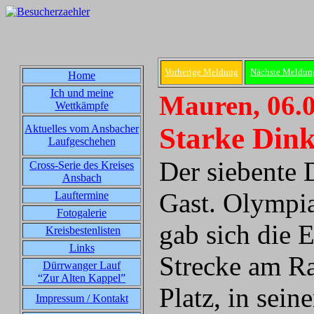
Vorherige Meldung
Nächste Meldun
Home
Ich und meine
Mauren, 06.
Wettkämpfe
Starke Din
Aktuelles vom Ansbacher
Laufgeschehen
Der siebente 
Cross-Serie des Kreises
Ansbach
Gast. Olympi
Lauftermine
Fotogalerie
gab sich die 
Kreisbestenlisten
Links
Strecke am Ra
Dürrwanger Lauf
“Zur Alten Kappel”
Platz, in sein
Impressum / Kontakt