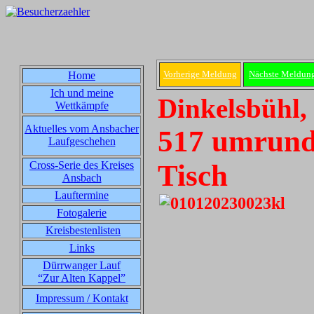
Vorherige Meldung
Nächste Meldun
Home
Ich und meine
Dinkelsbühl,
Wettkämpfe
Aktuelles vom Ansbacher
517 umrunde
Laufgeschehen
Cross-Serie des Kreises
Tisch
Ansbach
Lauftermine
Fotogalerie
Kreisbestenlisten
Links
Dürrwanger Lauf
“Zur Alten Kappel”
Impressum / Kontakt