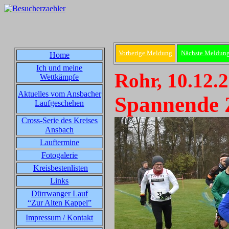
Vorherige Meldung
Nächste Meldun
Home
Ich und meine
Rohr, 10.12.
Wettkämpfe
Aktuelles vom Ansbacher
Spannende 
Laufgeschehen
Cross-Serie des Kreises
Ansbach
Lauftermine
Fotogalerie
Kreisbestenlisten
Links
Dürrwanger Lauf
“Zur Alten Kappel”
Impressum / Kontakt