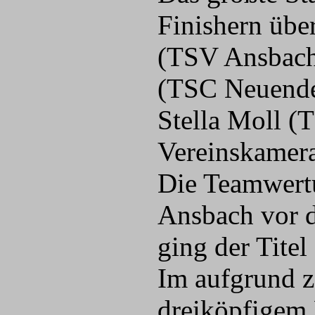
Finishern übe
(TSV Ansbach)
(TSC Neuendet
Stella Moll (
Vereinskamera
Die Teamwert
Ansbach vor d
ging der Tite
Im aufgrund 
dreiköpfigem 